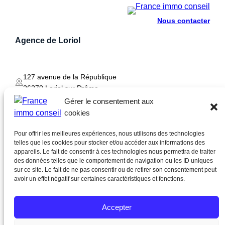
Nous contacter
Agence de
Loriol
127 avenue de la République
26270 Loriol sur Drôme
Gérer le consentement aux
cookies
04 75 83 37 44
Pour offrir les meilleures expériences, nous utilisons des technologies
telles que les cookies pour stocker et/ou accéder aux informations des
appareils. Le fait de consentir à ces technologies nous permettra de traiter
des données telles que le comportement de navigation ou les ID uniques
sur ce site. Le fait de ne pas consentir ou de retirer son consentement peut
avoir un effet négatif sur certaines caractéristiques et fonctions.
Faceb
Accueil
Estimez votre bien
Nos annonces
Instag
Nos biens vendus
Notre agence
Notre métier
YouTu
Accepter
Notre région